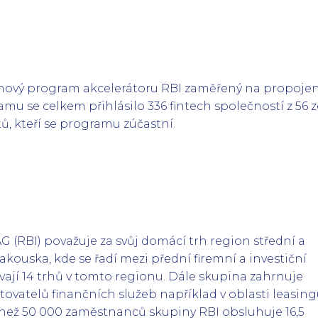
pinový program akcelerátoru RBI zaměřený na propojen
amu se celkem přihlásilo 336 fintech společností z 56 
stů, kteří se programu zúčastní.
G (RBI) považuje za svůj domácí trh region střední a
kouska, kde se řadí mezi přední firemní a investiční
vají 14 trhů v tomto regionu. Dále skupina zahrnuje
vatelů finančních služeb například v oblasti leasing
e než 50 000 zaměstnanců skupiny RBI obsluhuje 16,5