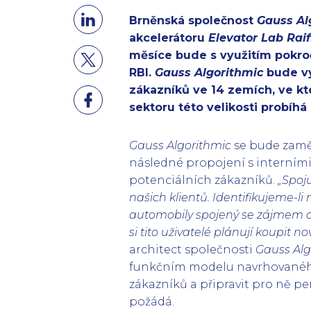
Brněnská společnost
Gauss Al
akcelerátoru
Elevator Lab
Raif
měsíce bude s využitím pokroč
RBI.
Gauss Algorithmic
bude vy
zákazníků ve 14 zemích, ve kt
sektoru této velikosti probíh
Gauss Algorithmic
se bude zaměř
následné propojení s interními 
potenciálních zákazníků.
„Spoj
našich klientů. Identifikujeme-l
automobily spojený se zájmem o 
si tito uživatelé plánují koupit no
architect společnosti
Gauss Alg
funkčním modelu navrhovaného
zákazníků a připravit pro ně pe
požádá.