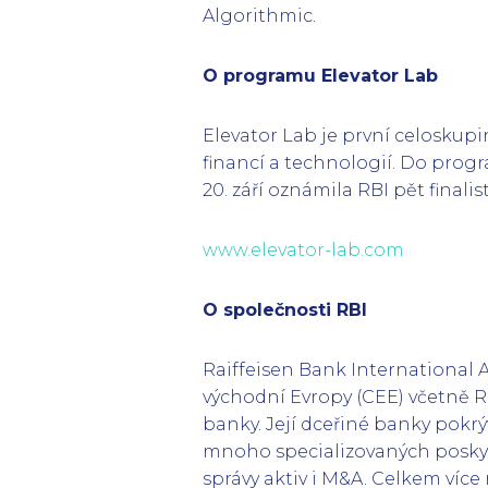
Algorithmic.
O programu Elevator Lab
Elevator Lab je první celosku
financí a technologií. Do progr
20. září oznámila RBI pět finali
www.elevator-lab.com
O společnosti RBI
Raiffeisen Bank International A
východní Evropy (CEE) včetně Ra
banky. Její dceřiné banky pokrý
mnoho specializovaných poskyto
správy aktiv i M&A. Celkem víc