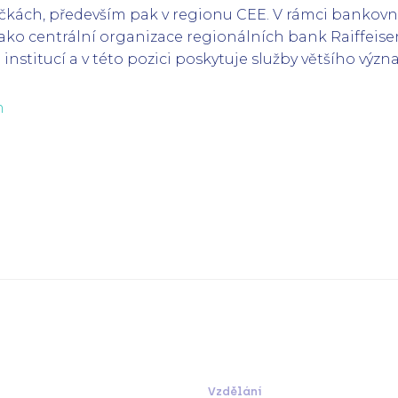
čkách, především pak v regionu CEE. V rámci bankovn
jako centrální organizace regionálních bank Raiffeise
institucí a v této pozici poskytuje služby většího výz
m
Vzdělání