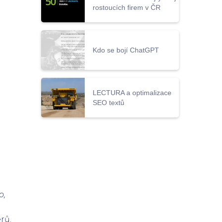
rostoucích firem v ČR
Kdo se bojí ChatGPT
LECTURA a optimalizace
SEO textů
o,
a
rů.