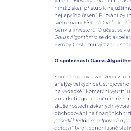
V rámci
Elevator Lab
mají účastn
nimž získají přístup k nejužší
nejlepšího řešení. Přizváni byli
světoznámí
Fintech Circle
, kteř
bank a investorů. O účast se v 
Gauss Algorithmic
se do akcele
Evropy. Cestu mu výrazně usnadn
O společnosti Gauss Algorith
Společnost byla založena v roce
analýzy velkých dat, strojového 
na vědecké i komerční využití 
v marketingu, finančním řízení
zkušenostech získaných vývoje
obchodování na finančních trzí
posedlí hledáním odpovědí a po
datech
,“ tvrdí jednohlasně stat