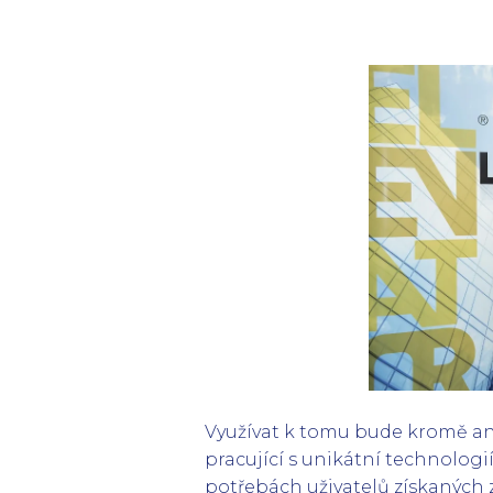
Využívat k tomu bude kromě an
pracující s unikátní technologi
potřebách uživatelů získaných z