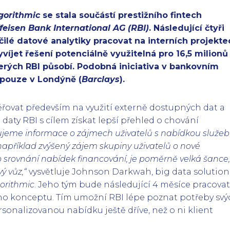
gorithmic
se stala součástí prestižního fintech
feisen Bank International AG (RBI)
. Následující čtyři
ilé datové analytiky pracovat na interních projekte
víjet řešení potenciálně využitelná pro 16,5 milionů
erých RBI působí. Podobná iniciativa v bankovním
á pouze v Londýně (
Barclays
).
ovat především na využití externě dostupných dat a
daty RBI s cílem získat lepší přehled o chování
ujeme informace o zájmech uživatelů s nabídkou služeb
i například zvýšený zájem skupiny uživatelů o nové
srovnání nabídek financování, je poměrně velká šance,
vý vůz,“
vysvětluje Johnson Darkwah, big data solution
orithmic
. Jeho tým bude následující 4 měsíce pracova
 konceptu. Tím umožní RBI lépe poznat potřeby svý
rsonalizovanou nabídku ještě dříve, než o ni klient