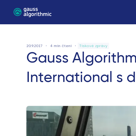
·
·
20.9.2017
4
min čtení
Tiskové zprávy
Gauss Algorithm
International s 