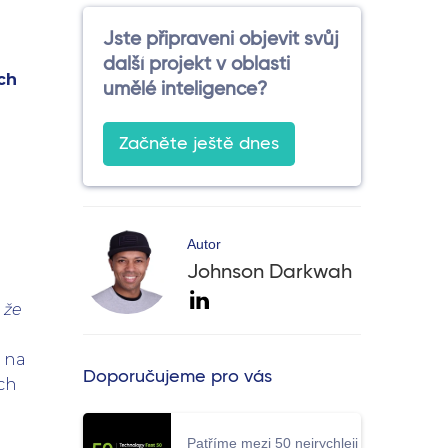
Jste připraveni objevit svůj
další projekt v oblasti
ch
umělé inteligence?
Začněte ještě dnes
Autor
Johnson Darkwah
 že
t na
Doporučujeme pro vás
ch
Patříme mezi 50 nejrychleji