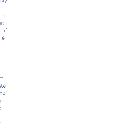
íky
lad
tí,
emí.
lé
ti
sté
axí
a
o
v