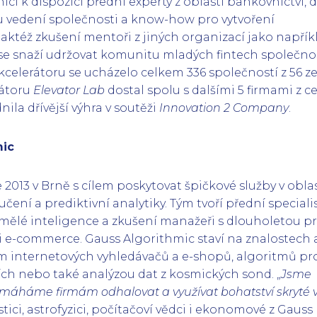
íci k dispozici přední experty z oblasti bankovnictví, d
mu vedení společnosti a know-how pro vytvoření
 taktéž zkušení mentoři z jiných organizací jako napřík
í se snaží udržovat komunitu mladých fintech společnos
akcelerátoru se ucházelo celkem 336 společností z 56 z
rátoru
Elevator Lab
dostal spolu s dalšími 5 firmami z ce
ila dřívější výhra v soutěži
Innovation 2 Company
.
mic
 2013 v Brně s cílem poskytovat špičkové služby v oblas
učení a prediktivní analytiky. Tým tvoří přední speciali
umělé inteligence a zkušení manažeři s dlouholetou pr
 i e-commerce. Gauss Algorithmic staví na znalostech 
m internetových vyhledávačů a e-shopů, algoritmů pr
ch nebo také analýzou dat z kosmických sond. „
Jsme
máháme firmám odhalovat a využívat bohatství skryté 
istici, astrofyzici, počítačoví vědci i ekonomové z Gauss