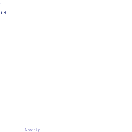
í
n a
namu.
Novinky