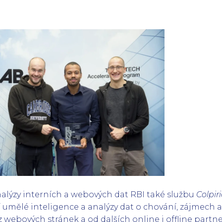
alýzy interních a webových dat RBI také službu
Colpiri
í umělé inteligence a analýzy dat o chování, zájmech 
 webových stránek a od dalších online i offline partne