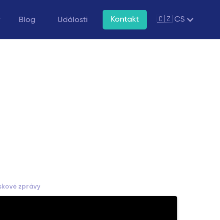
Kontakt
🇨🇿 CS
Blog
Události
skové zprávy