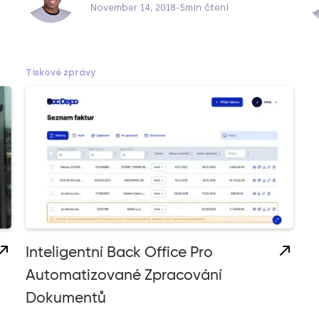
November 14, 2018
-
5
min čtení
Tiskové zprávy
Inteligentní Back Office Pro
Automatizované Zpracování
Dokumentů