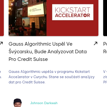
Gauss Algorithmic Uspěl Ve
P
Švýcarsku, Bude Analyzovat Data
R
Pro Credit Suisse
e
Gauss Algorithmic uspěla v programu Kickstart
V 
.
Accelerator v Curychu. Stane se součástí analýzy
zí
dat pro Credit Suisse.
Př
Johnson Darkwah