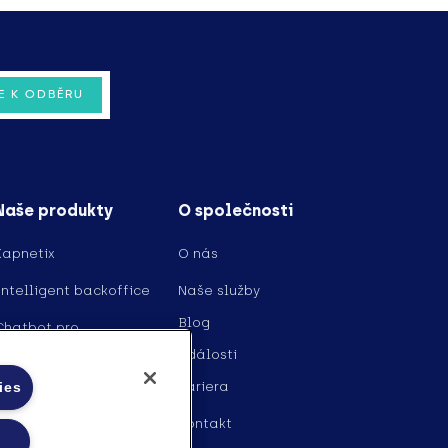
Naše produkty
O společnosti
Kapnetix
O nás
Intelligent backoffice
Naše služby
Blog
Chatbot pro
geolokační projekty
Události
Kariera
ies
Kontakt