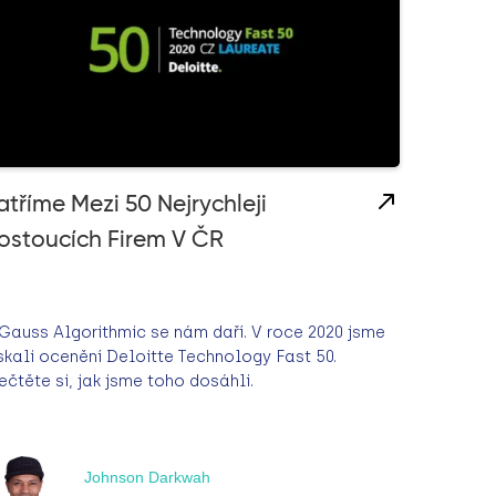
atříme Mezi 50 Nejrychleji
ostoucích Firem V ČR
Gauss Algorithmic se nám daří. V roce 2020 jsme
skali ocenění Deloitte Technology Fast 50.
ečtěte si, jak jsme toho dosáhli.
Johnson Darkwah