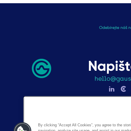
Odebírejte náš n
Napiš
hello@gau
By clicking “Accept All Cookies”, you agree to the stor
navigation, analyze site usage, and assist in our market