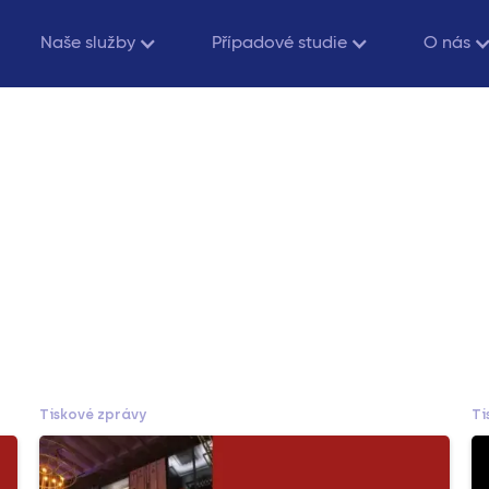
Naše služby
Případové studie
O nás
Tiskové zprávy
Ti