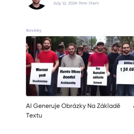
July 12, 2024
-
7
min čtení
Novinky
AI Generuje Obrázky Na Základě
Textu