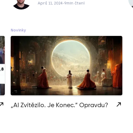
April 11, 2024
-
9
min čtení
Novinky
„AI Zvítězilo. Je Konec.“ Opravdu?