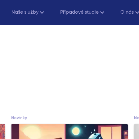
Naše služby
Případové studie
O nás
Novinky
No