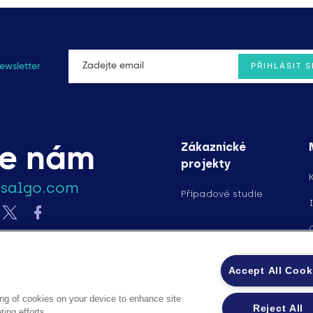
ewsletter
Zákaznické
te nám
projekty
ssalgo.com
Případové studie
Accept All Cook
ing of cookies on your device to enhance site
Reject All
ing efforts.