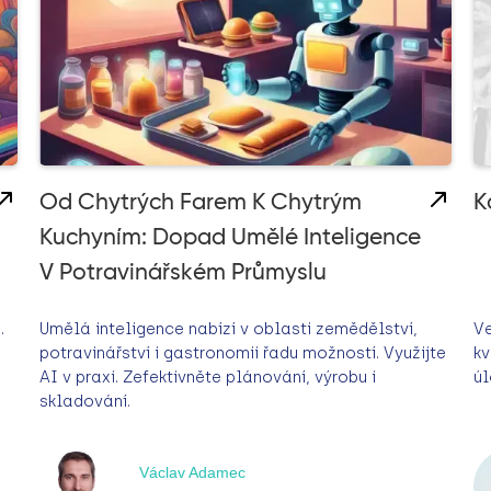
Od Chytrých Farem K Chytrým
K
Kuchyním: Dopad Umělé Inteligence
V Potravinářském Průmyslu
.
Umělá inteligence nabízí v oblasti zemědělství,
Ve
potravinářství i gastronomii řadu možností. Využijte
kv
AI v praxi. Zefektivněte plánování, výrobu i
úl
skladování.
Václav Adamec