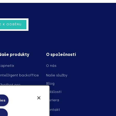
Naše produkty
O společnosti
Kapnetix
O nás
Intelligent backoffice
Naše služby
Blog
Chatbot pro
geolokační projekty
Události
Kariera
ies
Kontakt