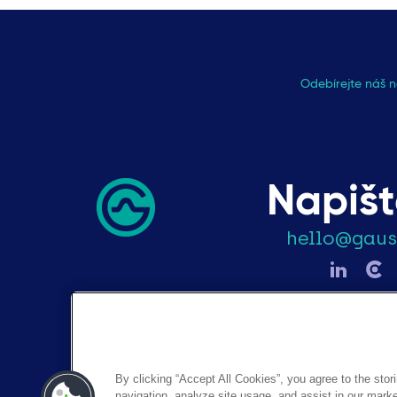
Odebírejte náš n
Napiš
hello@gau
By clicking “Accept All Cookies”, you agree to the stor
navigation, analyze site usage, and assist in our market