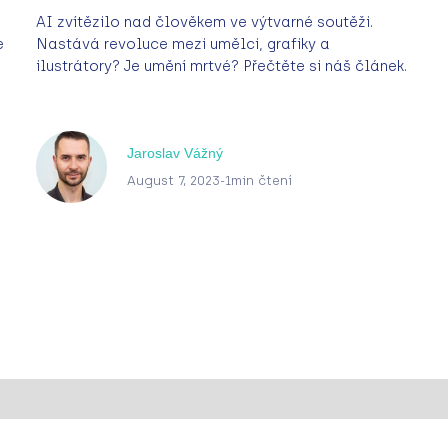
AI zvítězilo nad člověkem ve výtvarné soutěži.
e
Nastává revoluce mezi umělci, grafiky a
ilustrátory? Je umění mrtvé? Přečtěte si náš článek.
Jaroslav Vážný
August 7, 2023
-
1
min čtení