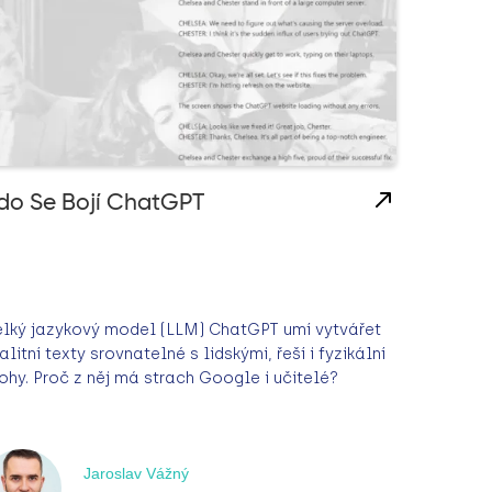
do Se Bojí ChatGPT
lký jazykový model (LLM) ChatGPT umí vytvářet
alitní texty srovnatelné s lidskými, řeší i fyzikální
ohy. Proč z něj má strach Google i učitelé?
Jaroslav Vážný