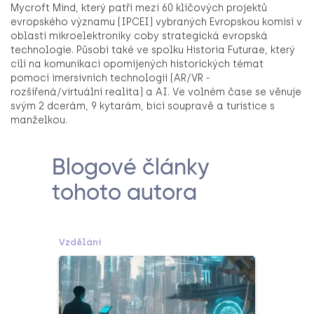
Mycroft Mind, který patří mezi 60 klíčových projektů
evropského významu (IPCEI) vybraných Evropskou komisí v
oblasti mikroelektroniky coby strategická evropská
technologie. Působí také ve spolku Historia Futurae, který
cílí na komunikaci opomíjených historických témat
pomocí imersivních technologií (AR/VR -
rozšířená/virtuální realita) a AI. Ve volném čase se věnuje
svým 2 dcerám, 9 kytarám, bicí soupravě a turistice s
manželkou.
Blogové články
tohoto autora
Vzdělání