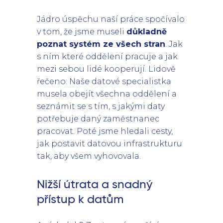
Jádro úspěchu naší práce spočívalo
v tom, že jsme museli
důkladně
poznat systém ze všech stran
. Jak
s ním které oddělení pracuje a jak
mezi sebou lidé kooperují. Lidově
řečeno: Naše datové specialistka
musela obejít všechna oddělení a
seznámit se s tím, s jakými daty
potřebuje daný zaměstnanec
pracovat. Poté jsme hledali cesty,
jak postavit datovou infrastrukturu
tak, aby všem vyhovovala.
Nižší útrata a snadný
přístup k datům