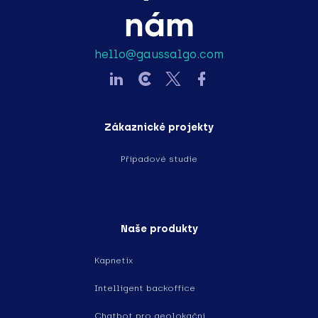
nám
hello@gaussalgo.com
Zákaznické projekty
Případové studie
Naše produkty
Kapnetix
Intelligent backoffice
Chatbot pro geolokační