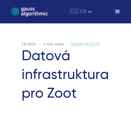
🇨🇿 CS
·
·
1.8.2022
3
min čtení
Výzkum a vývoj
Datová
infrastruktura
pro Zoot