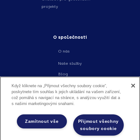
projekty
O společnosti
O nás
Naše služby
Blog
Události
Když kliknete na „Přijmout všechny soubory cookie“,
poskytnete tím souhlas k jejich ukládání na vašem zařízení,
Kariera
což pomáhá s navigací na stránce, s analýzou využití dat a
s našimi marketingovými snahami.
Kontakt
Legal
Zamítnout vše
Přijmout všechny
soubory cookie