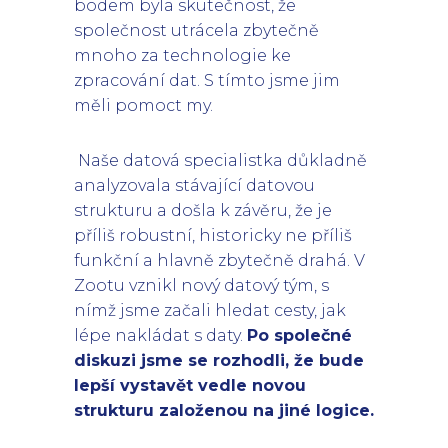
bodem byla skutečnost, že
společnost utrácela zbytečně
mnoho za technologie ke
zpracování dat. S tímto jsme jim
měli pomoct my.
Naše datová specialistka důkladně
analyzovala stávající datovou
strukturu a došla k závěru, že je
příliš robustní, historicky ne příliš
funkční a hlavně zbytečně drahá. V
Zootu vznikl nový datový tým, s
nímž jsme začali hledat cesty, jak
lépe nakládat s daty.
Po společné
diskuzi jsme se rozhodli, že bude
lepší vystavět vedle novou
strukturu založenou na jiné logice.