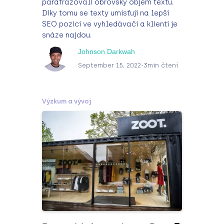
parafrázovali obrovský objem textů.
Díky tomu se texty umisťují na lepší
SEO pozici ve vyhledávači a klienti je
snáze najdou.
Johnson Darkwah
September 15, 2022
-
3
min čtení
Výzkum a vývoj