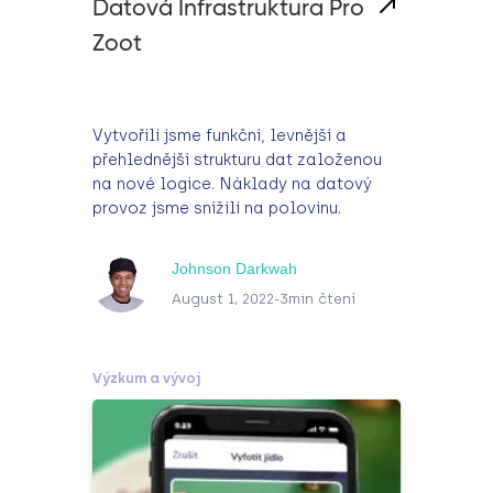
Datová Infrastruktura Pro
Zoot
Vytvořili jsme funkční, levnější a
přehlednější strukturu dat založenou
na nové logice. Náklady na datový
provoz jsme snížili na polovinu.
Johnson Darkwah
August 1, 2022
-
3
min čtení
Výzkum a vývoj