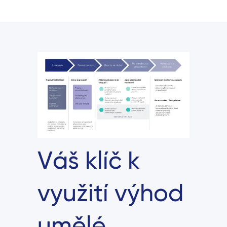
Váš klíč k
využití výhod
umělé