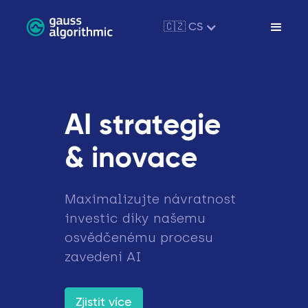
🇨🇿 CS
AI strategie
& inovace
Maximalizujte návratnost
investic díky našemu
osvědčenému procesu
zavedení AI
Zjistit více