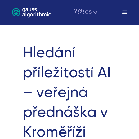
🇨🇿 CS
Hledání
příležitostí AI
– veřejná
přednáška v
Kroměříži