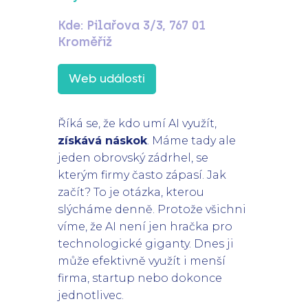
Kde:
Pilařova 3/3, 767 01
Kroměříž
Web události
Říká se, že kdo umí AI využít,
získává náskok
. Máme tady ale
jeden obrovský zádrhel, se
kterým firmy často zápasí. Jak
začít? To je otázka, kterou
slýcháme denně. Protože všichni
víme, že AI není jen hračka pro
technologické giganty. Dnes ji
může efektivně využít i menší
firma, startup nebo dokonce
jednotlivec.