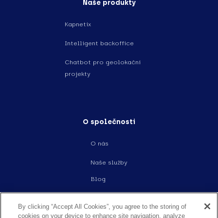
Naše produkty
Kapnetix
Intelligent backoffice
Chatbot pro geolokační
projekty
O společnosti
O nás
Naše služby
Blog
Události
By clicking “Accept All Cookies”, you agree to the storing of
Kariera
cookies on your device to enhance site navigation, analyze